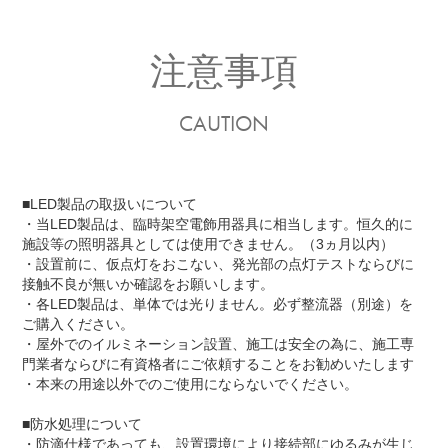
注意事項
CAUTION
■LED製品の取扱いについて
・当LED製品は、臨時架空電飾用器具に相当します。恒久的に
施設等の照明器具としては使用できません。（3ヵ月以内）
・設置前に、仮点灯をおこない、発光部の点灯テストならびに
接触不良が無いか確認をお願いします。
・各LED製品は、単体では光りません。必ず整流器（別途）を
ご購入ください。
・屋外でのイルミネーション設置、施工は安全の為に、施工専
門業者ならびに有資格者にご依頼することをお勧めいたします
・本来の用途以外でのご使用にならないでください。
■防水処理について
・防滴仕様であっても、設置環境により接続部にゆるみが生じ