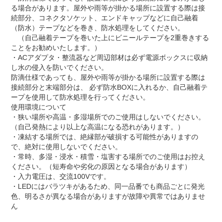
る場合があります。屋外や雨等が掛かる場所に設置する際は接
続部分、コネクタソケット、エンドキャップなどに自己融着
（防水）テープなどを巻き、防水処理をしてください。
（自己融着テープを巻いた上にビニールテープを2重巻きする
ことをお勧めいたします。）
・ACアダプタ・整流器など周辺部材は必ず電源ボックスに収納
し水の侵入を防いでください。
防滴仕様であっても、屋外や雨等が掛かる場所に設置する際は
接続部分と末端部分は、 必ず防水BOXに入れるか、自己融着テ
ープを使用して防水処理を行ってください。
使用環境について
・狭い場所や高温・多湿場所でのご使用はしないでください。
（自己発熱により以上な高温になる恐れがあります。）
・凍結する場所では、絶縁部が破損する可能性がありますの
で、絶対に使用しないでください。
・常時、多湿・浸水・積雪・塩害する場所でのご使用はお控え
ください。（短寿命や劣化の原因となる場合があります）
・入力電圧は、交流100Vです。
・LEDにはバラツキがあるため、同一品番でも商品ごとに発光
色、明るさが異なる場合がありますが故障や異常ではありませ
ん